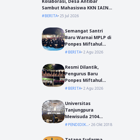
Kolaborasi, Desa Antibar
Sambut Mahasiswa KKN IAIN
Pontianak dan UM Pontianak
BERITA
25 Jul 2026
Semangat Santri
Baru Warnai MPLP di
Ponpes Miftahul
Ulum Kumpai
BERITA
2 Agu 2026
Resmi Dilantik,
Pengurus Baru
Ponpes Miftahul
Ulum Siap Emban
BERITA
2 Agu 2026
Amanah
Universitas
Tanjungpura
Mewisuda 2104
Lulusan pada
PENDIDIKAN
26 Okt 2018
Wisuda Periode I TA
2018/2019
Tatang Sudarma