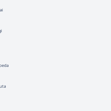
ai
gi
rbeda
outa