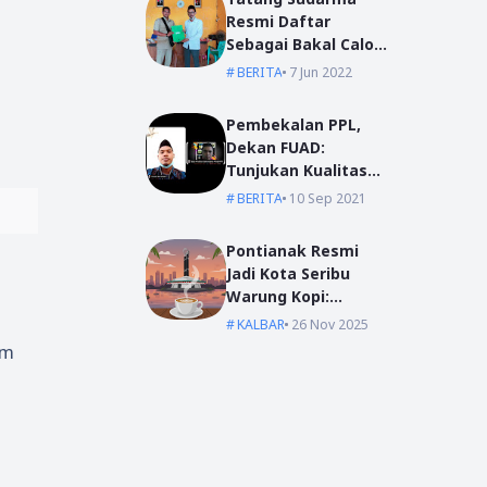
Resmi Daftar
Sebagai Bakal Calon
Kepala Desa Mas
BERITA
7 Jun 2022
Bangun
Pembekalan PPL,
Dekan FUAD:
Tunjukan Kualitas
Dengan Akhlak
BERITA
10 Sep 2021
Pontianak Resmi
Jadi Kota Seribu
Warung Kopi:
Jantung Komunikasi
KALBAR
26 Nov 2025
di Garis Khatulistiwa
im