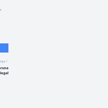
-
tnya
aruna
legal