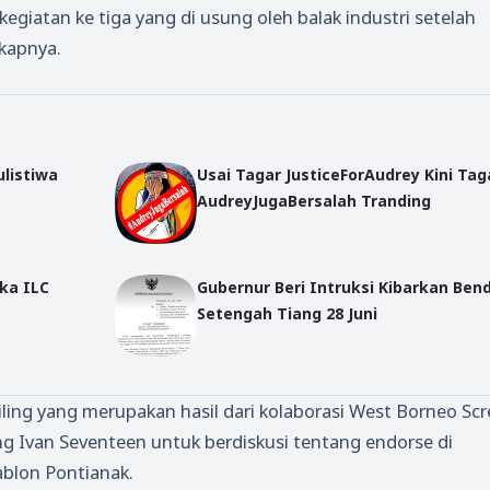
kegiatan ke tiga yang di usung oleh balak industri setelah
gkapnya.
listiwa
Usai Tagar JusticeForAudrey Kini Tag
AudreyJugaBersalah Tranding
ka ILC
Gubernur Beri Intruksi Kibarkan Ben
Setengah Tiang 28 Juni
ling yang merupakan hasil dari kolaborasi West Borneo Sc
g Ivan Seventeen untuk berdiskusi tentang endorse di
ablon Pontianak.