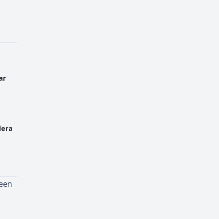
ar
dera
reen