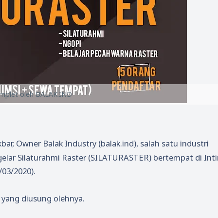
mplet oleh BALAK.IND
ar, Owner Balak Industry (balak.ind), salah satu industri
gelar Silaturahmi Raster (SILATURASTER) bertempat di Int
/03/2020).
 yang diusung olehnya.