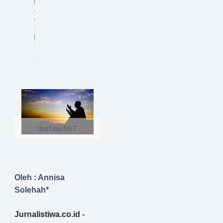
pd
at
ed
:
6
Juli
20
24
Ilustasi/NET
Oleh : Annisa
Solehah*
Jurnalistiwa.co.id
-