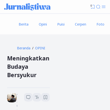
0
Berita
Opini
Puisi
Cerpen
Foto
Beranda
OPINI
Meningkatkan
Budaya
Bersyukur
Yusuf An Nasir
3
menit baca
U