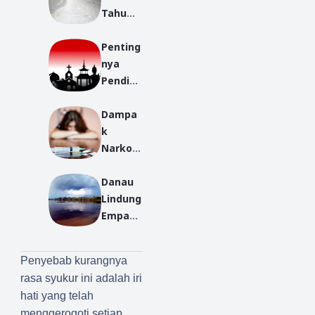
Tahu
Bagi
Penting
Masyar
nya
akat
Pendidi
kan
Dampa
Agama
k
di
Narkob
Lingkun
a Pada
gan
Danau
Remaja
Keluarg
Lindung
a dalam
Empang
Rangka
au, dan
Mengur
Warisa
angi
Penyebab kurangnya
n Alam
Radikali
rasa syukur ini adalah iri
Dari
sme
hati yang telah
Surga
menggerogoti setiap