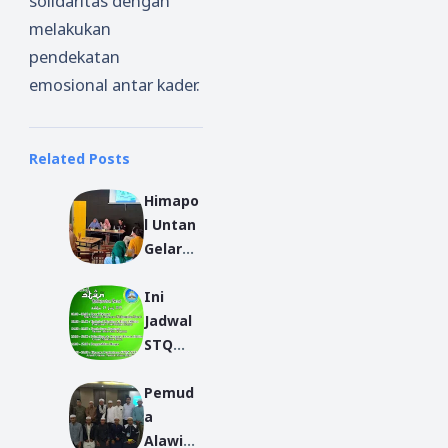
solidaritas dengan
melakukan
pendekatan
emosional antar kader.
Related Posts
Himapo
l Untan
Gelar
Talksho
Ini
w
Jadwal
Ideolog
STQ
i Politik
Nasion
Feminis
Pemud
al XXV
me
a
Hari Ini
Alawiya
29 Juni