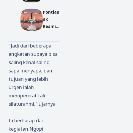
h Gelar
2019
Pontian
Seminar
ak
,
Resmi
Hadirka
Jadi
n
Kota
Rektor
"Jadi dari beberapa
Seribu
Institut
angkatan supaya bisa
Warung
Dalwa
saling kenal saling
Kopi:
Bangil
Jantung
sapa menyapa, dan
Komuni
tujuan yang lebih
kasi di
urgen ialah
Garis
mempererat tali
Khatuli
silaturahmi," ujarnya.
stiwa
Ia berharap dari
kegiatan Ngopi