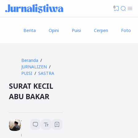
0
Berita
Opini
Puisi
Cerpen
Foto
Beranda
JURNALIZEN
PUISI
SASTRA
SURAT KECIL
ABU BAKAR
Yusuf An Nasir
1
menit baca
U