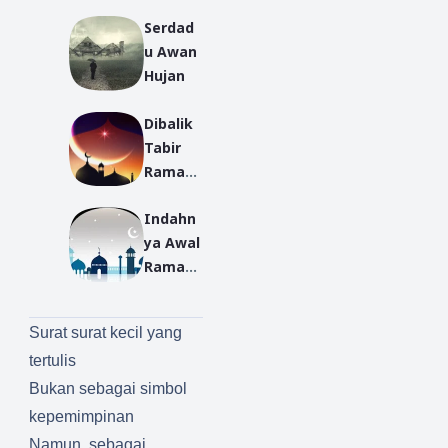
Serdad
u Awan
Hujan
Dibalik
Tabir
Ramad
an
Indahn
ya Awal
Ramad
an
Dengan
Surat surat kecil yang
Ayah
tertulis
dan Ibu
Bukan sebagai simbol
kepemimpinan
Namun, sebagai