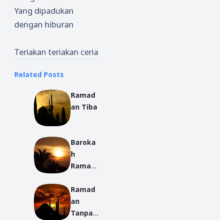
Yang dipadukan
dengan hiburan
Teriakan teriakan ceria
Related Posts
Ramad
an Tiba
Baroka
h
Ramad
han
Ramad
an
Tanpa