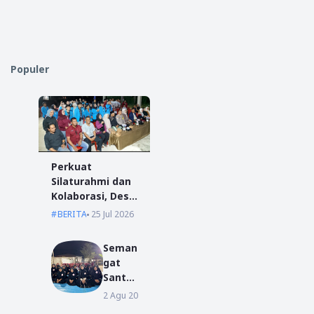
Populer
Perkuat
Silaturahmi dan
Kolaborasi, Desa
Antibar Sambut
BERITA
25 Jul 2026
Mahasiswa KKN
IAIN Pontianak
Seman
dan UM
gat
Pontianak
Santri
Baru
2 Agu 2026
BERITA
Warna