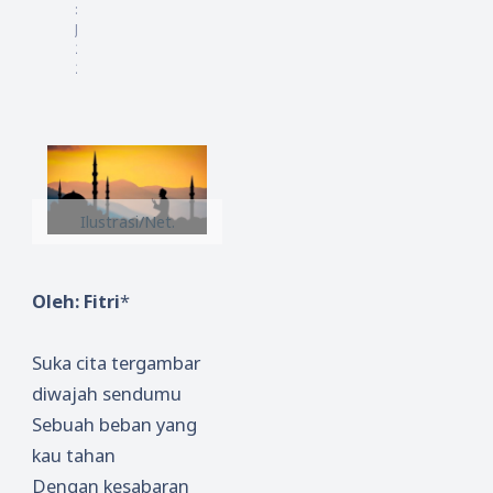
:
6
Juli
20
24
Ilustrasi/Net.
Oleh: Fitri
*
Suka cita tergambar
diwajah sendumu
Sebuah beban yang
kau tahan
Dengan kesabaran