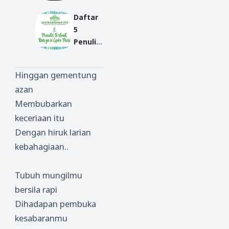
Orang
Daftar
Tua
5
Penulis
Terbaik
Kategor
Hinggan gementung
i Cipta
azan
Puisi |
Membubarkan
Sastra
madha
keceriaan itu
n 2019
Dengan hiruk larian
kebahagiaan..
Tubuh mungilmu
bersila rapi
Dihadapan pembuka
kesabaranmu