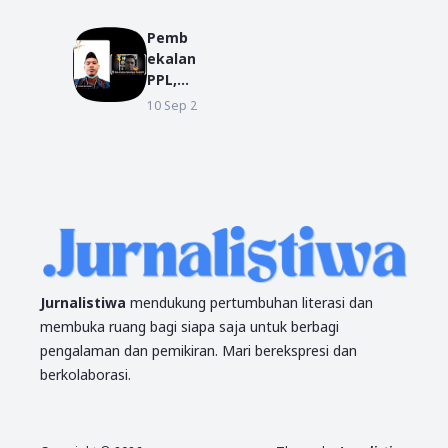
Resmi
2026
Daftar
Pemb
Sebag
ekalan
ai
PPL,
Bakal
Dekan
10 Sep 2021
BERITA
Calon
FUAD:
Kepala
Tunjuk
Desa
an
Mas
Kualit
Bangu
as
n
Denga
n
Akhla
k
Jurnalistiwa
mendukung pertumbuhan literasi dan
membuka ruang bagi siapa saja untuk berbagi
pengalaman dan pemikiran. Mari berekspresi dan
berkolaborasi.