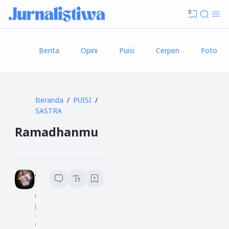
0
Berita
Opini
Puisi
Cerpen
Foto
Beranda
PUISI
SASTRA
Ramadhanmu
Abdul Khofid Nauwir
1
menit baca
U
pd
at
ed