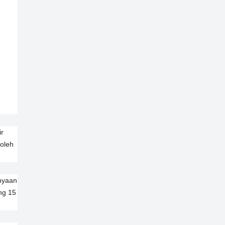
ir
 oleh
nyaan
ng 15