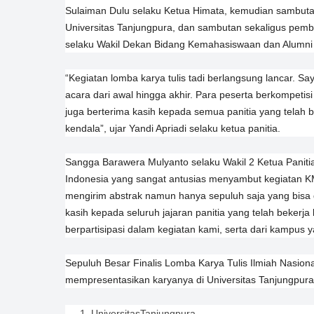
Sulaiman Dulu selaku Ketua Himata, kemudian sambutan
Universitas Tanjungpura, dan sambutan sekaligus pembu
selaku Wakil Dekan Bidang Kemahasiswaan dan Alumni F
“Kegiatan lomba karya tulis tadi berlangsung lancar. S
acara dari awal hingga akhir. Para peserta berkompetis
juga berterima kasih kepada semua panitia yang telah b
kendala”, ujar Yandi Apriadi selaku ketua panitia.
Sangga Barawera Mulyanto selaku Wakil 2 Ketua Panit
Indonesia yang sangat antusias menyambut kegiatan K
mengirim abstrak namun hanya sepuluh saja yang bisa di
kasih kepada seluruh jajaran panitia yang telah bekerj
berpartisipasi dalam kegiatan kami, serta dari kampus y
Sepuluh Besar Finalis Lomba Karya Tulis Ilmiah Nasion
mempresentasikan karyanya di Universitas Tanjungpura 
UniversitasTanjungpura