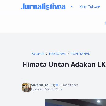
Kirim Tulisan
Beranda
NASIONAL
PONTIANAK
Himata Untan Adakan LKT
Sukardi (Adi TB)
3
menit baca
Updated:
6 Juli 2024