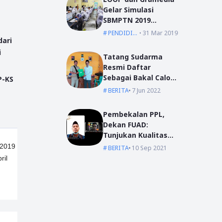
Gelar Simulasi
SBMPTN 2019
Serentak Se-
PENDIDIKAN
31 Mar 2019
dari
Indonesia
i
Tatang Sudarma
Resmi Daftar
Sebagai Bakal Calon
P-KS
Kepala Desa Mas
BERITA
7 Jun 2022
Bangun
Pembekalan PPL,
Dekan FUAD:
Tunjukan Kualitas
Dengan Akhlak
 2019
BERITA
10 Sep 2021
ril