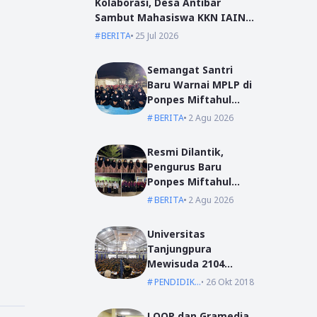
Kolaborasi, Desa Antibar
Sambut Mahasiswa KKN IAIN
Pontianak dan UM Pontianak
BERITA
25 Jul 2026
Semangat Santri
Baru Warnai MPLP di
Ponpes Miftahul
Ulum Kumpai
BERITA
2 Agu 2026
Resmi Dilantik,
Pengurus Baru
Ponpes Miftahul
Ulum Siap Emban
BERITA
2 Agu 2026
Amanah
Universitas
Tanjungpura
Mewisuda 2104
Lulusan pada
PENDIDIKAN
26 Okt 2018
Wisuda Periode I TA
2018/2019
LOOP dan Gramedia