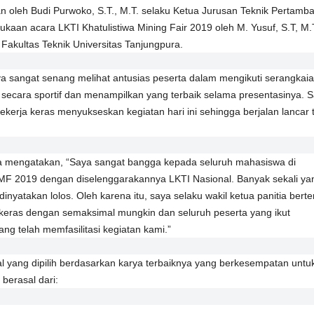
 oleh Budi Purwoko, S.T., M.T. selaku Ketua Jurusan Teknik Pertamb
kaan acara LKTI Khatulistiwa Mining Fair 2019 oleh M. Yusuf, S.T, M.
akultas Teknik Universitas Tanjungpura.
aya sangat senang melihat antusias peserta dalam mengikuti serangkai
i secara sportif dan menampilkan yang terbaik selama presentasinya. 
ekerja keras menyukseskan kegiatan hari ini sehingga berjalan lancar
ia mengatakan, “Saya sangat bangga kepada seluruh mahasiswa di
MF 2019 dengan diselenggarakannya LKTI Nasional. Banyak sekali ya
nyatakan lolos. Oleh karena itu, saya selaku wakil ketua panitia bert
a keras dengan semaksimal mungkin dan seluruh peserta yang ikut
ang telah memfasilitasi kegiatan kami.”
al yang dipilih berdasarkan karya terbaiknya yang berkesempatan untu
berasal dari: