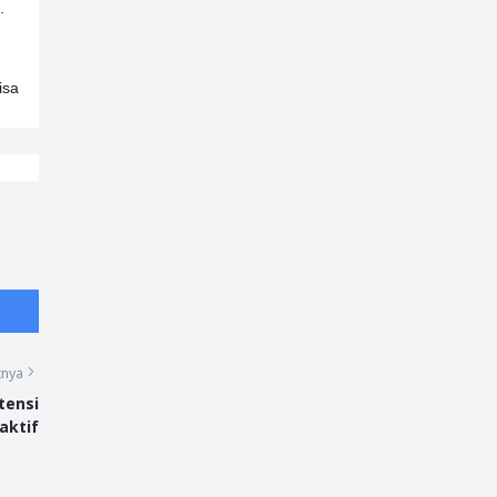
.
isa
tnya
tensi
aktif