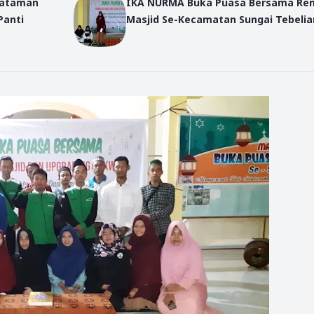
hataman
IKA NURMA Buka Puasa Bersama Re
Panti
Masjid Se-Kecamatan Sungai Tebelia