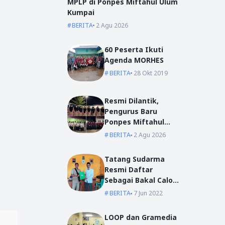
MPLP di Ponpes Miftahul Ulum
Kumpai
BERITA
2 Agu 2026
60 Peserta Ikuti
Agenda MORHES
BERITA
28 Okt 2019
Resmi Dilantik,
Pengurus Baru
Ponpes Miftahul
Ulum Siap Emban
BERITA
2 Agu 2026
Amanah
Tatang Sudarma
Resmi Daftar
Sebagai Bakal Calon
Kepala Desa Mas
BERITA
7 Jun 2022
Bangun
LOOP dan Gramedia