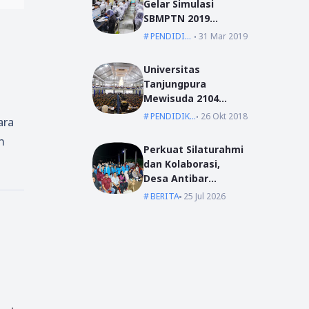
Gelar Simulasi
SBMPTN 2019
Serentak Se-
PENDIDIKAN
31 Mar 2019
Indonesia
Universitas
Tanjungpura
Mewisuda 2104
Lulusan pada
PENDIDIKAN
26 Okt 2018
ara
Wisuda Periode I TA
n
2018/2019
Perkuat Silaturahmi
dan Kolaborasi,
Desa Antibar
Sambut Mahasiswa
BERITA
25 Jul 2026
KKN IAIN Pontianak
dan UM Pontianak