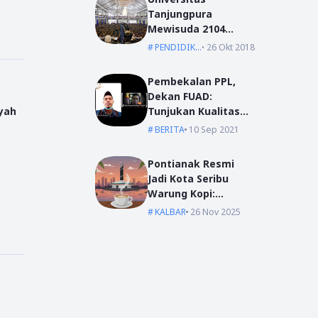
Tanjungpura
Mewisuda 2104
Lulusan pada
PENDIDIKAN
26 Okt 2018
Wisuda Periode I TA
2018/2019
Pembekalan PPL,
Dekan FUAD:
Tunjukan Kualitas
yah
Dengan Akhlak
BERITA
10 Sep 2021
Pontianak Resmi
Jadi Kota Seribu
Warung Kopi:
Jantung Komunikasi
KALBAR
26 Nov 2025
di Garis Khatulistiwa