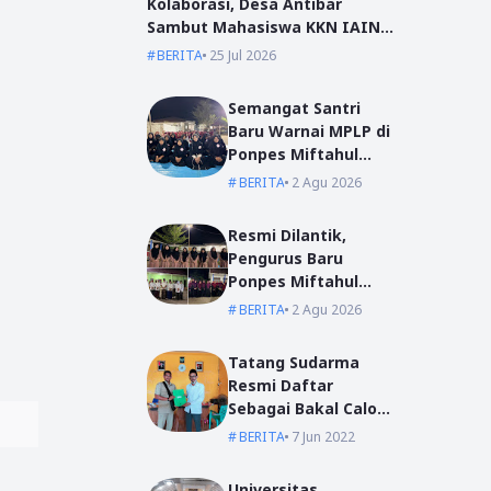
Kolaborasi, Desa Antibar
Sambut Mahasiswa KKN IAIN
Pontianak dan UM Pontianak
BERITA
25 Jul 2026
Semangat Santri
Baru Warnai MPLP di
Ponpes Miftahul
Ulum Kumpai
BERITA
2 Agu 2026
Resmi Dilantik,
Pengurus Baru
Ponpes Miftahul
Ulum Siap Emban
BERITA
2 Agu 2026
Amanah
Tatang Sudarma
Resmi Daftar
Sebagai Bakal Calon
Kepala Desa Mas
BERITA
7 Jun 2022
Bangun
Universitas