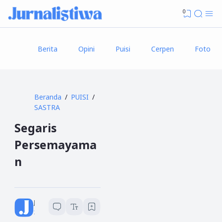
0
Berita
Opini
Puisi
Cerpen
Foto
Beranda
PUISI
SASTRA
Segaris
Persemayama
n
Jurnalistiwa
1
menit baca