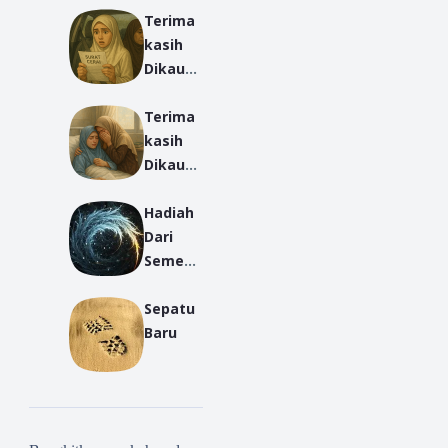
Terima
kasih
Dikau
Hadir -
Terima
Cerpen
kasih
Ummu
Dikau
Karrom
Hadir -
ah -
Hadiah
Cerpen
Part 2
Dari
Ummu
Semest
Karrom
a
ah -
Sepatu
Part 1
Baru