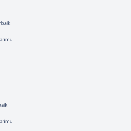
rbaik
darimu
baik
darimu