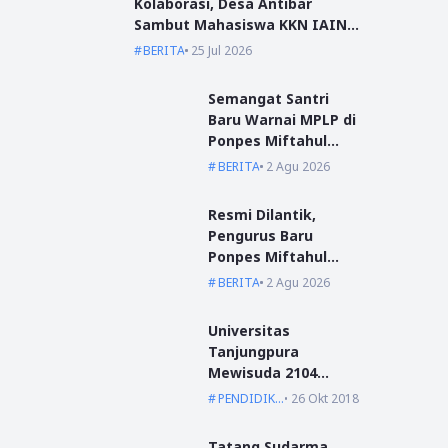
Kolaborasi, Desa Antibar
Sambut Mahasiswa KKN IAIN
Pontianak dan UM Pontianak
BERITA
25 Jul 2026
Semangat Santri
Baru Warnai MPLP di
Ponpes Miftahul
Ulum Kumpai
BERITA
2 Agu 2026
Resmi Dilantik,
Pengurus Baru
Ponpes Miftahul
Ulum Siap Emban
BERITA
2 Agu 2026
Amanah
Universitas
Tanjungpura
Mewisuda 2104
Lulusan pada
PENDIDIKAN
26 Okt 2018
Wisuda Periode I TA
2018/2019
Tatang Sudarma