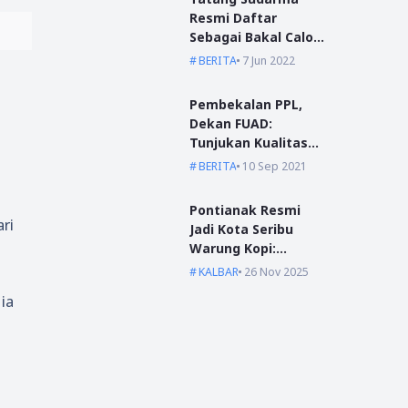
Resmi Daftar
Sebagai Bakal Calon
Kepala Desa Mas
BERITA
7 Jun 2022
Bangun
Pembekalan PPL,
Dekan FUAD:
Tunjukan Kualitas
Dengan Akhlak
BERITA
10 Sep 2021
Pontianak Resmi
ri
Jadi Kota Seribu
Warung Kopi:
Jantung Komunikasi
KALBAR
26 Nov 2025
di Garis Khatulistiwa
ia