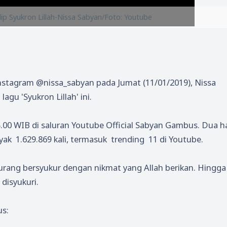
ip Syukron Lillah-Nissa Sabyan/Foto: Youtube
Instagram @nissa_sabyan pada Jumat (11/01/2019), Nissa
gu 'Syukron Lillah' ini.
 15.00 WIB di saluran Youtube Official Sabyan Gambus. Dua ha
k 1.629.869 kali, termasuk trending 11 di Youtube.
rang bersyukur dengan nikmat yang Allah berikan. Hingga 
 disyukuri.
us: