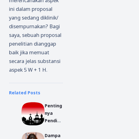
merencanakan aspek
ini dalam proposal
yang sedang diklinik/
disempurnakan? Bagi
saya, sebuah proposal
penelitian dianggap
baik jika memuat
secara jelas substansi
aspek 5 W + 1 H.
Related Posts
Penting
nya
Pendidi
kan
Dampa
Agama