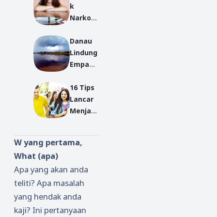
k
di
Narkob
Lingkun
a Pada
gan
Danau
Remaja
Keluarg
Lindung
a dalam
Empang
Rangka
au, dan
Mengur
16 Tips
Warisa
angi
Lancar
n Alam
Radikali
Menjadi
Dari
sme
Mahasi
Surga
swa
W yang pertama,
Baru
What (apa)
Apa yang akan anda
teliti? Apa masalah
yang hendak anda
kaji? Ini pertanyaan