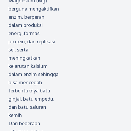
Magnesium (Mg)
ia
berguna mengaktifkan
Masyar
enzim, berperan
akat
Sejahte
dalam produksi
ra
energi,formasi
protein, dan replikasi
sel, serta
meningkatkan
kelarutan kalsium
dalam enzim sehingga
bisa mencegah
terbentuknya batu
ginjal, batu empedu,
dan batu saluran
kemih
Dari beberapa