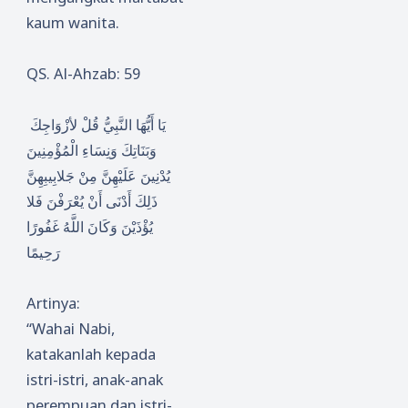
kaum wanita.
QS. Al-Ahzab: 59
يَا أَيُّهَا النَّبِيُّ قُلْ لأزْوَاجِكَ
وَبَنَاتِكَ وَنِسَاءِ الْمُؤْمِنِينَ
يُدْنِينَ عَلَيْهِنَّ مِنْ جَلابِيبِهِنَّ
ذَلِكَ أَدْنَى أَنْ يُعْرَفْنَ فَلا
يُؤْذَيْنَ وَكَانَ اللَّهُ غَفُورًا
رَحِيمًا
Artinya:
“Wahai Nabi,
katakanlah kepada
istri-istri, anak-anak
perempuan dan istri-