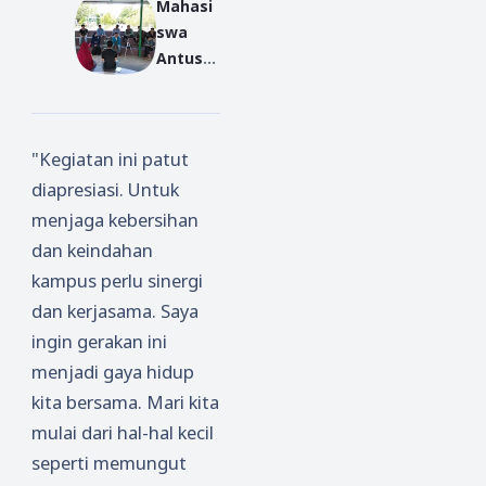
Mahasi
Bermim
Gelar
swa
pilah
Bedah
Antusia
Buku
s
Diskusi
dan
"Kegiatan ini patut
Bedah
diapresiasi. Untuk
Buku
Tentan
menjaga kebersihan
g Syekh
dan keindahan
Siti
kampus perlu sinergi
Jenar
dan kerjasama. Saya
ingin gerakan ini
menjadi gaya hidup
kita bersama. Mari kita
mulai dari hal-hal kecil
seperti memungut