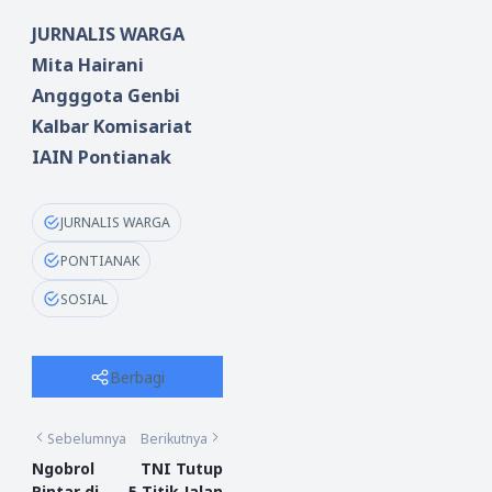
JURNALIS WARGA
Mita Hairani
Angggota Genbi
Kalbar Komisariat
IAIN Pontianak
JURNALIS WARGA
PONTIANAK
SOSIAL
Berbagi
Sebelumnya
Berikutnya
Ngobrol
TNI Tutup
Pintar di
5 Titik Jalan