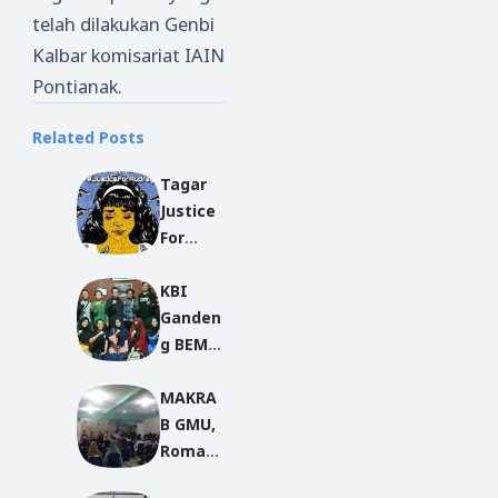
telah dilakukan Genbi
Kalbar komisariat IAIN
Pontianak.
Related Posts
Tagar
Justice
For
Audrey
KBI
Jadi
Ganden
Trandin
g BEM
g Dunia
REMA
MAKRA
IKIP
B GMU,
PGRI
Romawi
Pontian
Martin:
ak