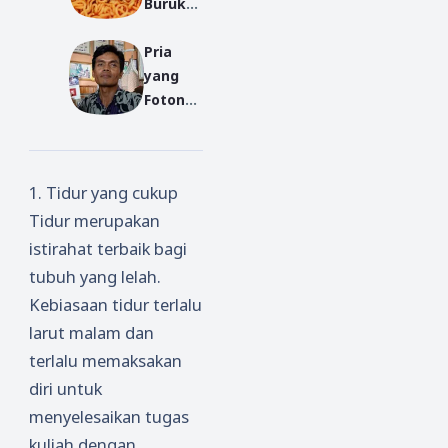
Buruk
Mata
Mahasi
Pria
swa
yang
Rantau
Fotonya
yang
Terpaja
Biasa
ng di
Mengko
Bungku
nsumsi
1. Tidur yang cukup
s Rokok
Mie
Tidur merupakan
Protes
Instan
istirahat terbaik bagi
tubuh yang lelah.
Kebiasaan tidur terlalu
larut malam dan
terlalu memaksakan
diri untuk
menyelesaikan tugas
kuliah dengan