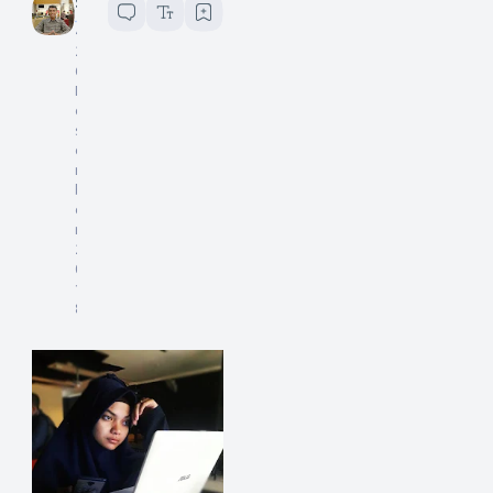
Sukardi (Adi TB)
4
menit baca
2
6
D
e
s
e
m
b
e
r
2
0
1
8