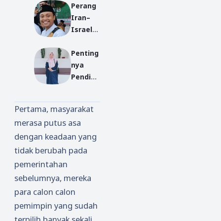
Perang
di Era
ang
Iran–
Digital:
Aksi di
Israel:
Siapa
Tengah
Untuk
Sebena
Krisis
Penting
Apa
rnya
Keperc
nya
Bekerja
yang
ayaan
Pendidi
,
Berkua
Publik
kan
Sebent
sa di
Karakte
ar Lagi
Ruang
Pertama, masyarakat
r Untuk
Juga
Publik
merasa putus asa
Genera
Kiamat
Indone
dengan keadaan yang
si Muda
?
sia?
tidak berubah pada
pemerintahan
sebelumnya, mereka
para calon calon
pemimpin yang sudah
terpilih banyak sekali