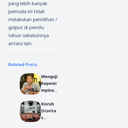
yang lebih banyak
pemuda ini tidak
melakukan pemilihan /
golput di pemilu
tahun sebelumnya
antara lain.
Related Posts
Menguji
Kepemi
mpinan
Prabow
Kisruh
o dalam
Otorita
Mengat
s
asi
Agama
Gelomb