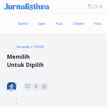
0
Berita
Opini
Puisi
Cerpen
Foto
Beranda
OPINI
Memilih
Untuk Dipilih
Hakim L
4
menit baca
1
6
N