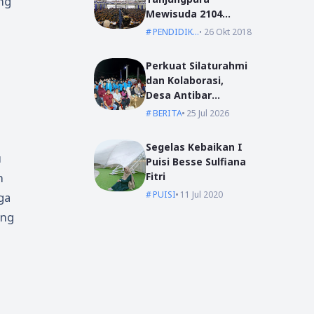
ang
Mewisuda 2104
Lulusan pada
PENDIDIKAN
26 Okt 2018
Wisuda Periode I TA
2018/2019
Perkuat Silaturahmi
u
dan Kolaborasi,
Desa Antibar
Sambut Mahasiswa
BERITA
25 Jul 2026
KKN IAIN Pontianak
dan UM Pontianak
Segelas Kebaikan I
u
Puisi Besse Sulfiana
Fitri
n
PUISI
11 Jul 2020
ga
ang