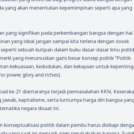
da yang akan menentukan kepemimpinan seperti apa yang
n yang signifikan pada perkembangan bangsa dengan hal
an yang ideal jangan sampai kita terlena dengan sosok
eperti sebuah kutipan dalam buku dasar-dasar ilmu politi
merkl yang merumuskan garis besar konsep politik “Politik
utan kekuasaan, kedudukan, dan kekayaan untuk kepentin
 for power, glory and riches).
abad ke-21 diantaranya terjadi permasalahan KKN, Keserak
awab, kapitalisme, serta lunturnya harga diri bangsa yan
ematika negara disaat ini.
 konseptualisasi politik dalam pemilu harus disikapi deng
muda yang saat ini menjadi agen perubahahan bangsa. Suda