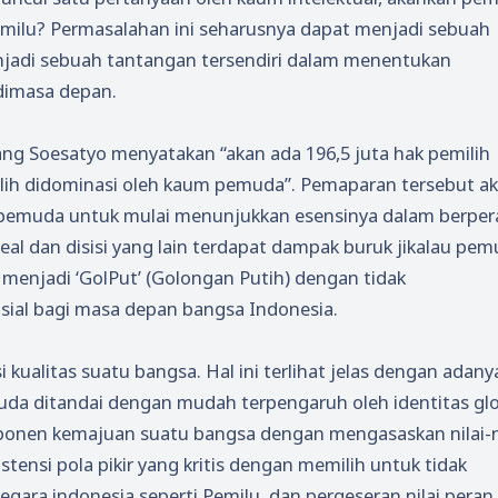
 pemilu? Permasalahan ini seharusnya dapat menjadi sebuah
jadi sebuah tantangan tersendiri dalam menentukan
dimasa depan.
g Soesatyo menyatakan “akan ada 196,5 juta hak pemilih
milih didominasi oleh kaum pemuda”. Pemaparan tersebut a
pemuda untuk mulai menunjukkan esensinya dalam berper
al dan disisi yang lain terdapat dampak buruk jikalau pe
menjadi ‘GolPut’ (Golongan Putih) dengan tidak
ial bagi masa depan bangsa Indonesia.
kualitas suatu bangsa. Hal ini terlihat jelas dengan adany
emuda ditandai dengan mudah terpengaruh oleh identitas gl
nen kemajuan suatu bangsa dengan mengasaskan nilai-ni
stensi pola pikir yang kritis dengan memilih untuk tidak
gara indonesia seperti Pemilu, dan pergeseran nilai peran