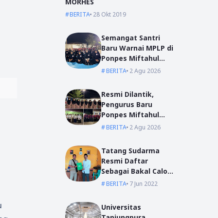
MORHES
BERITA
28 Okt 2019
Semangat Santri
Baru Warnai MPLP di
Ponpes Miftahul
Ulum Kumpai
BERITA
2 Agu 2026
Resmi Dilantik,
Pengurus Baru
Ponpes Miftahul
Ulum Siap Emban
BERITA
2 Agu 2026
Amanah
Tatang Sudarma
Resmi Daftar
Sebagai Bakal Calon
Kepala Desa Mas
BERITA
7 Jun 2022
Bangun
u
Universitas
Tanjungpura