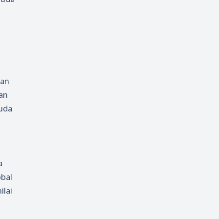
kan
an
muda
a
obal
lai