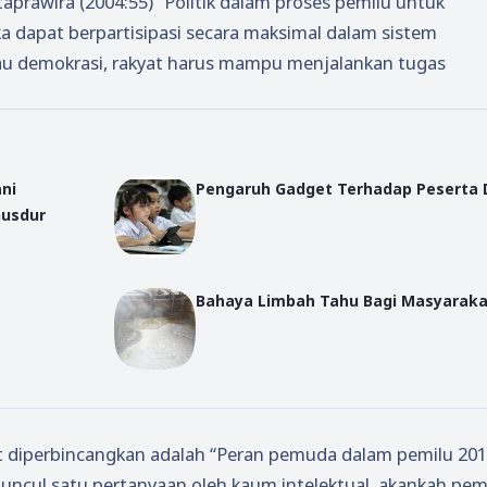
aprawira (2004:55) “Politik dalam proses pemilu untuk
 dapat berpartisipasi secara maksimal dalam sistem
tau demokrasi, rakyat harus mampu menjalankan tugas
ani
Pengaruh Gadget Terhadap Peserta 
Gusdur
Bahaya Limbah Tahu Bagi Masyaraka
t diperbincangkan adalah “Peran pemuda dalam pemilu 201
ncul satu pertanyaan oleh kaum intelektual, akankah pe