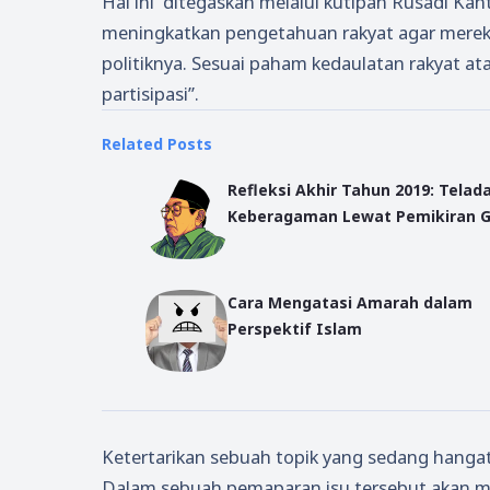
Hal ini ditegaskan melalui kutipan Rusadi Kant
meningkatkan pengetahuan rakyat agar mereka
politiknya. Sesuai paham kedaulatan rakyat a
partisipasi”.
Related Posts
Refleksi Akhir Tahun 2019: Telad
Keberagaman Lewat Pemikiran 
Cara Mengatasi Amarah dalam
Perspektif Islam
Ketertarikan sebuah topik yang sedang hanga
Dalam sebuah pemaparan isu tersebut akan mu