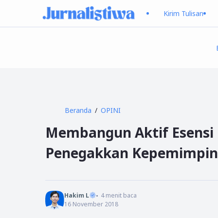
Kirim Tulisan
Beranda
OPINI
Membangun Aktif Esensi
Penegakkan Kepemimpina
Hakim L
4
menit baca
16 November 2018