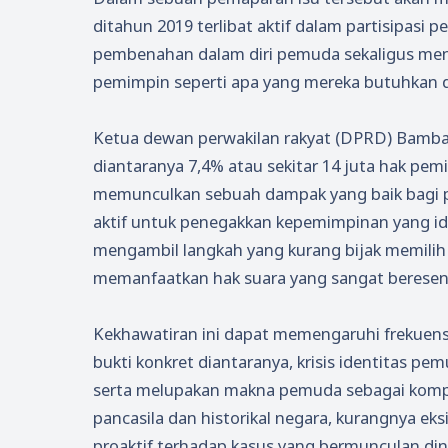
ditahun 2019 terlibat aktif dalam partisipasi
pembenahan dalam diri pemuda sekaligus men
pemimpin seperti apa yang mereka butuhkan 
Ketua dewan perwakilan rakyat (DPRD) Bamban
diantaranya 7,4% atau sekitar 14 juta hak pe
memunculkan sebuah dampak yang baik bagi 
aktif untuk penegakkan kepemimpinan yang ide
mengambil langkah yang kurang bijak memilih 
memanfaatkan hak suara yang sangat beresens
Kekhawatiran ini dapat memengaruhi frekuensi 
bukti konkret diantaranya, krisis identitas p
serta melupakan makna pemuda sebagai kompo
pancasila dan historikal negara, kurangnya eksi
proaktif terhadap kasus yang bermunculan dine