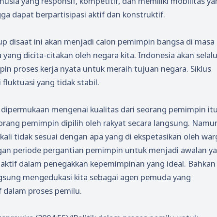
usia yang responsif, kompetitif, dan memiliki mobilitas y
a dapat berpartisipasi aktif dan konstruktif.
p disaat ini akan menjadi calon pemimpin bangsa di masa
yang dicita-citakan oleh negara kita. Indonesia akan selal
proses kerja nyata untuk meraih tujuan negara. Siklus
luktuasi yang tidak stabil.
 dipermukaan mengenai kualitas dari seorang pemimpin it
 seorang pemimpin dipilih oleh rakyat secara langsung. Namu
gkali tidak sesuai dengan apa yang di ekspetasikan oleh war
engan periode pergantian pemimpin untuk menjadi awalan y
n aktif dalam penegakkan kepemimpinan yang ideal. Bahkan
angsung mengedukasi kita sebagai agen pemuda yang
 dalam proses pemilu.