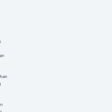
k
gan
ahan
g
an
h