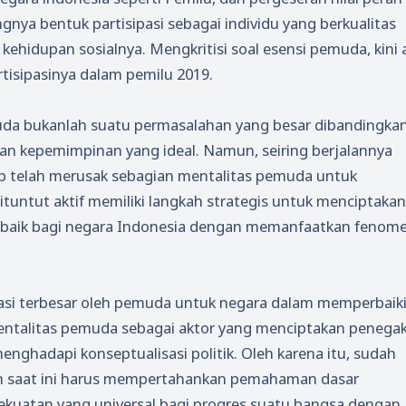
nya bentuk partisipasi sebagai individu yang berkualitas
ehidupan sosialnya. Mengkritisi soal esensi pemuda, kini 
tisipasinya dalam pemilu 2019.
muda bukanlah suatu permasalahan yang besar dibandingka
an kepemimpinan yang ideal. Namun, seiring berjalannya
p telah merusak sebagian mentalitas pemuda untuk
dituntut aktif memiliki langkah strategis untuk menciptakan
 baik bagi negara Indonesia dengan memanfaatkan fenom
asi terbesar oleh pemuda untuk negara dalam memperbaik
entalitas pemuda sebagai aktor yang menciptakan penega
nghadapi konseptualisasi politik. Oleh karena itu, sudah
an saat ini harus mempertahankan pemahaman dasar
kuatan yang universal bagi progres suatu bangsa dengan