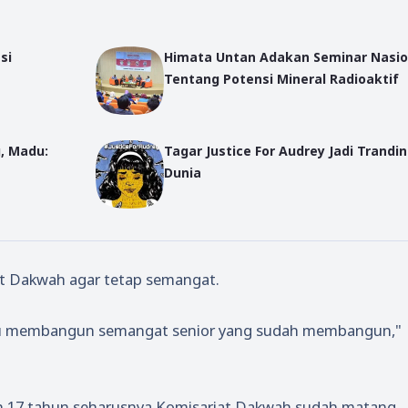
si
Himata Untan Adakan Seminar Nasio
Tentang Potensi Mineral Radioaktif
, Madu:
Tagar Justice For Audrey Jadi Trandi
Dunia
at Dakwah agar tetap semangat.
aitu membangun semangat senior yang sudah membangun,"
dah 17 tahun seharusnya Komisariat Dakwah sudah matang.