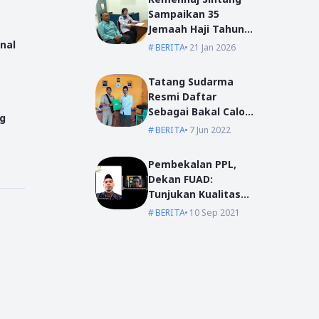
Sampaikan 35
Jemaah Haji Tahun
2026
nal
BERITA
21 Jan 2026
Tatang Sudarma
Resmi Daftar
Sebagai Bakal Calon
ng
Kepala Desa Mas
BERITA
7 Jun 2022
Bangun
Pembekalan PPL,
Dekan FUAD:
Tunjukan Kualitas
Dengan Akhlak
BERITA
10 Sep 2021