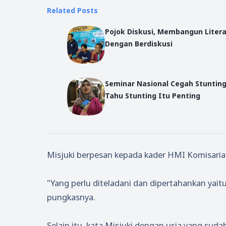
Related Posts
Pojok Diskusi, Membangun Litera
Dengan Berdiskusi
Seminar Nasional Cegah Stunting
Tahu Stunting Itu Penting
Misjuki berpesan kepada kader HMI Komisari
"Yang perlu diteladani dan dipertahankan y
pungkasnya.
Selain itu, kata Misjuki dengan usia yang su