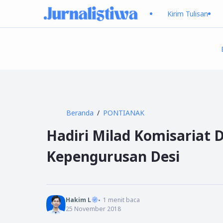
Kirim Tulisan
Beranda
PONTIANAK
Hadiri Milad Komisariat 
Kepengurusan Desi
Hakim L
1
menit baca
25 November 2018