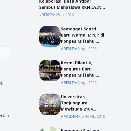
Kolaborasi, Desa Antibar
Sambut Mahasiswa KKN IAIN
Pontianak dan UM Pontianak
BERITA
25 Jul 2026
Semangat Santri
Baru Warnai MPLP di
Ponpes Miftahul
Ulum Kumpai
BERITA
2 Agu 2026
Resmi Dilantik,
Pengurus Baru
i
Ponpes Miftahul
Ulum Siap Emban
i.
BERITA
2 Agu 2026
Amanah
Universitas
Tanjungpura
Mewisuda 2104
bedah
Lulusan pada
PENDIDIKAN
26 Okt 2018
Wisuda Periode I TA
2018/2019
Kemenhaj Sintang