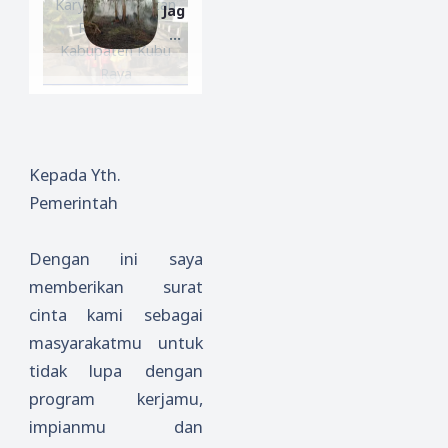
Karya, Kecamatan
Jag
Wis
ur
Muj
Rasau Jaya,
o
ata
Ter
ahir
Kabupaten Kubu
Mer
Bal
ent
in
Raya
ah
ek
ang
Han
Ka
But
gus
mp
uh
kan
ong
Air
Kepada Yth.
Sun
di
Ber
Pemerintah
gai
Kub
sih
Mal
u
aya
Ray
Dengan ini saya
a
memberikan surat
cinta kami sebagai
masyarakatmu untuk
tidak lupa dengan
program kerjamu,
impianmu dan