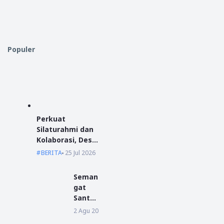
Populer
Perkuat
Silaturahmi dan
Kolaborasi, Desa
Antibar Sambut
BERITA
25 Jul 2026
Mahasiswa KKN
IAIN Pontianak
Seman
dan UM
gat
Pontianak
Santri
Baru
2 Agu 2026
BERITA
Warna