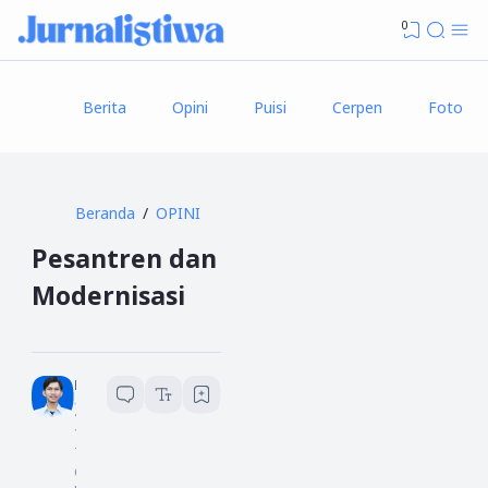
0
Berita
Opini
Puisi
Cerpen
Foto
Beranda
OPINI
Pesantren dan
Modernisasi
Hakim L
4
menit baca
1
7
O