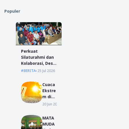
Populer
Perkuat
Silaturahmi dan
Kolaborasi, Desa
Antibar Sambut
BERITA
25 Jul 2026
Mahasiswa KKN
IAIN Pontianak
Cuaca
dan UM
Ekstre
Pontianak
m di
Seluru
20 Jun 2026
2026
h
Dunia
MATA
Picu
MUDA
Peluan