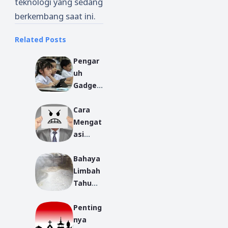
teknologi yang sedang
berkembang saat ini.
Related Posts
Pengar
uh
Gadget
Terhad
Cara
ap
Mengat
Peserta
asi
Didik
Amarah
Bahaya
dalam
Limbah
Perspe
Tahu
ktif
Bagi
Islam
Penting
Masyar
nya
akat