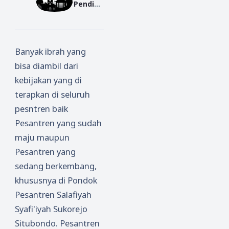
Pendidi
kan
Agama
di
Banyak ibrah yang
Lingkun
bisa diambil dari
gan
Keluarg
kebijakan yang di
a dalam
terapkan di seluruh
Rangka
pesntren baik
Mengur
Pesantren yang sudah
angi
maju maupun
Radikali
Pesantren yang
sme
sedang berkembang,
khususnya di Pondok
Pesantren Salafiyah
Syafi'iyah Sukorejo
Situbondo. Pesantren