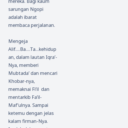
mereka. Bagi kaum
sarungan Ngopi
adalah ibarat
membaca perjalanan.
Mengeja
Alif....Ba....Ta...kehidup
an, dalam lautan Iqra’-
Nya, memberi
Mubtada’ dan mencari
Khobar-nya,
memaknai Fi’il dan
mentarkib Fa’il-
Maf’ulnya. Sampai
ketemu dengan jelas
kalam firman-Nya.