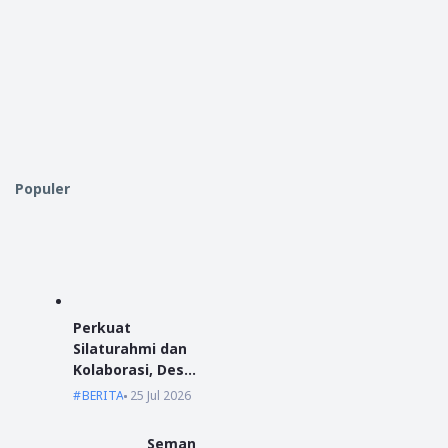
Populer
Perkuat
Silaturahmi dan
Kolaborasi, Desa
Antibar Sambut
BERITA
25 Jul 2026
Mahasiswa KKN
IAIN Pontianak
Seman