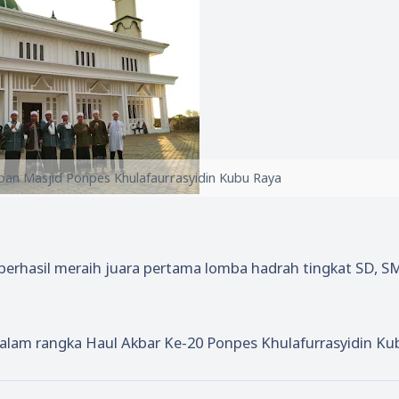
pan Masjid Ponpes Khulafaurrasyidin Kubu Raya
berhasil meraih juara pertama lomba hadrah tingkat SD, S
alam rangka Haul Akbar Ke-20 Ponpes Khulafurrasyidin Ku