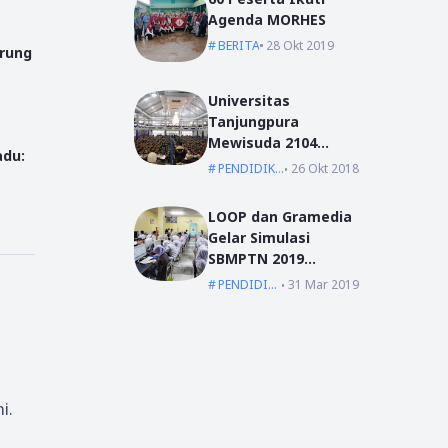
Agenda MORHES
BERITA
28 Okt 2019
arung
Universitas
Tanjungpura
Mewisuda 2104
adu:
Lulusan pada
PENDIDIKAN
26 Okt 2018
Wisuda Periode I TA
2018/2019
LOOP dan Gramedia
Gelar Simulasi
SBMPTN 2019
Serentak Se-
PENDIDIKAN
31 Mar 2019
Indonesia
i.