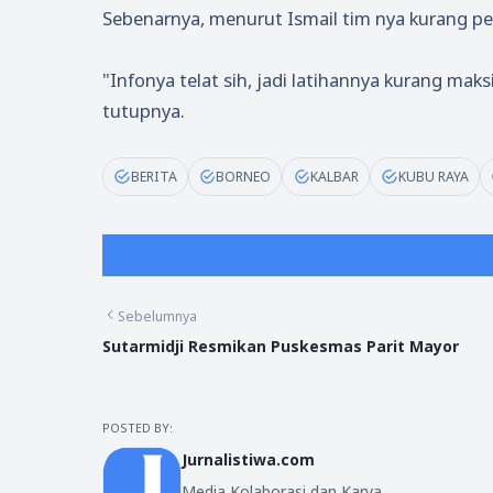
Sebenarnya, menurut Ismail tim nya kurang p
"Infonya telat sih, jadi latihannya kurang mak
tutupnya.
BERITA
BORNEO
KALBAR
KUBU RAYA
Sebelumnya
Sutarmidji Resmikan Puskesmas Parit Mayor
POSTED BY:
Jurnalistiwa.com
Media Kolaborasi dan Karya