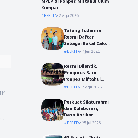
MPLP di Ponpes Miftahul Ulum
Kumpai
BERITA
2 Agu 2026
Tatang Sudarma
Resmi Daftar
Sebagai Bakal Calon
Kepala Desa Mas
BERITA
7 Jun 2022
Bangun
Resmi Dilantik,
Pengurus Baru
Ponpes Miftahul
Ulum Siap Emban
BERITA
2 Agu 2026
Amanah
MP
Perkuat Silaturahmi
dan Kolaborasi,
Desa Antibar
bu
Sambut Mahasiswa
BERITA
25 Jul 2026
KKN IAIN Pontianak
dan UM Pontianak
60 Peserta Ikuti