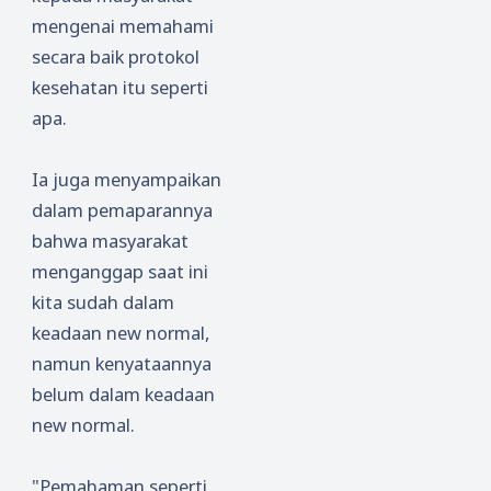
IAIN
mengenai memahami
Pontian
secara baik protokol
ak dan
kesehatan itu seperti
UM
Pontian
apa.
ak
Ia juga menyampaikan
dalam pemaparannya
bahwa masyarakat
menganggap saat ini
kita sudah dalam
keadaan new normal,
namun kenyataannya
belum dalam keadaan
new normal.
"Pemahaman seperti