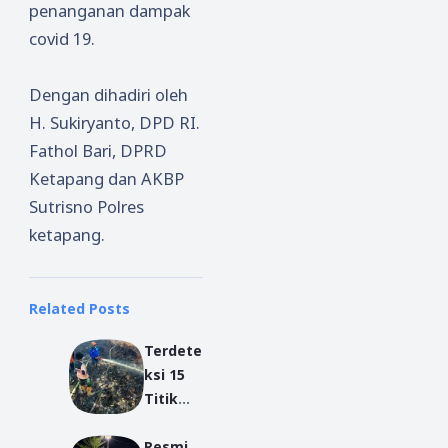
penanganan dampak
covid 19.
Dengan dihadiri oleh
H. Sukiryanto, DPD RI.
Fathol Bari, DPRD
Ketapang dan AKBP
Sutrisno Polres
ketapang.
Related Posts
Terdete
ksi 15
Titik
Api di
Resmi
Kalbar