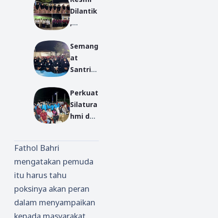
Dilantik
,
Pengur
Semang
us Baru
at
Ponpes
Santri
Miftahu
Baru
l Ulum
Perkuat
Warnai
Siap
Silatura
MPLP di
Emban
hmi dan
Ponpes
Amana
Kolabor
Miftahu
h
asi,
l Ulum
Fathol Bahri
Desa
Kumpai
mengatakan pemuda
Antibar
itu harus tahu
Sambut
Mahasi
poksinya akan peran
swa
dalam menyampaikan
KKN
kepada masyarakat