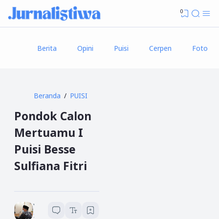
0
Berita
Opini
Puisi
Cerpen
Foto
Beranda
PUISI
Pondok Calon
Mertuamu I
Puisi Besse
Sulfiana Fitri
Yusuf An Nasir
1
menit baca