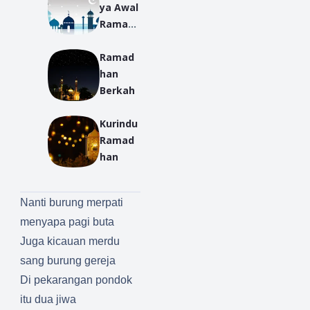
ya Awal
Ramad
an
Ramad
Dengan
han
Ayah
Berkah
dan Ibu
Kurindu
Ramad
han
Nanti burung merpati
menyapa pagi buta
Juga kicauan merdu
sang burung gereja
Di pekarangan pondok
itu dua jiwa