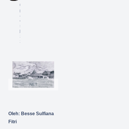
U
pd
at
ed
:
6
Juli
20
24
NET
Oleh: Besse Sulfiana
Fitri