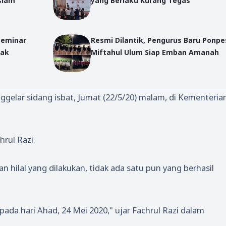
slam
yang Berlaku Kurang Tegas
Seminar
Resmi Dilantik, Pengurus Baru Ponpe
nak
Miftahul Ulum Siap Emban Amanah
gelar sidang isbat, Jumat (22/5/20) malam, di Kementeria
rul Razi.
an hilal yang dilakukan, tidak ada satu pun yang berhasil
pada hari Ahad, 24 Mei 2020," ujar Fachrul Razi dalam