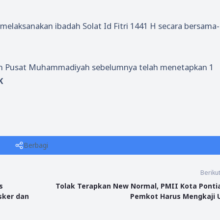
elaksanakan ibadah Solat Id Fitri 1441 H secara bersama-
an Pusat Muhammadiyah sebelumnya telah menetapkan 1
K
Berbagi
Beriku
s
Tolak Terapkan New Normal, PMII Kota Ponti
sker dan
Pemkot Harus Mengkaji 