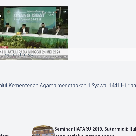
Foto: Istimewa
lui Kementerian Agama menetapkan 1 Syawal 1441 Hijria
Seminar HATARU 2019, Sutarmidji: H