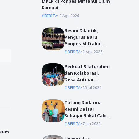
MPLP di Ponpes Miftahul Ulum
Kumpai
BERITA
2 Agu 2026
Resmi Dilantik,
Pengurus Baru
Ponpes Miftahul
Ulum Siap Emban
BERITA
2 Agu 2026
Amanah
Perkuat Silaturahmi
dan Kolaborasi,
Desa Antibar
Sambut Mahasiswa
h
BERITA
25 Jul 2026
KKN IAIN Pontianak
dan UM Pontianak
Tatang Sudarma
Resmi Daftar
Sebagai Bakal Calon
Kepala Desa Mas
BERITA
7 Jun 2022
Bangun
ukum
Universitas