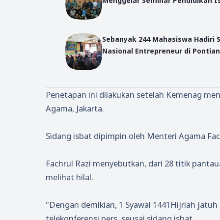
Menggelar Seminar Pendidikan I
Sebanyak 244 Mahasiswa Hadiri 
Nasional Entrepreneur di Pontia
Penetapan ini dilakukan setelah Kemenag meng
Agama, Jakarta.
Sidang isbat dipimpin oleh Menteri Agama Fach
Fachrul Razi menyebutkan, dari 28 titik pantau
melihat hilal.
"Dengan demikian, 1 Syawal 1441Hijriah jatuh 
telekonferensi pers, seusai sidang isbat.