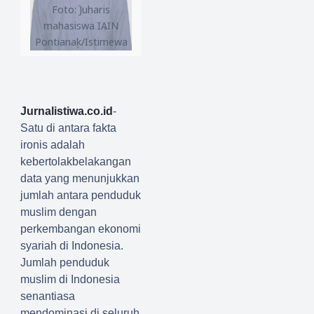
Foto: Juharis
mahasiswa IAIN
Pontianak/Istimewa
Jurnalistiwa.co.id
-
Satu di antara fakta
ironis adalah
kebertolakbelakangan
data yang menunjukkan
jumlah antara penduduk
muslim dengan
perkembangan ekonomi
syariah di Indonesia.
Jumlah penduduk
muslim di Indonesia
senantiasa
mendominasi di seluruh