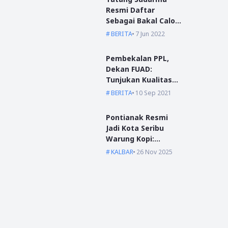
Resmi Daftar
Sebagai Bakal Calon
Kepala Desa Mas
BERITA
7 Jun 2022
Bangun
Pembekalan PPL,
Dekan FUAD:
Tunjukan Kualitas
Dengan Akhlak
BERITA
10 Sep 2021
Pontianak Resmi
Jadi Kota Seribu
Warung Kopi:
Jantung Komunikasi
KALBAR
26 Nov 2025
di Garis Khatulistiwa