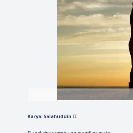
Karya: Salahuddin II
Duhai sinar rembulan memikat mata