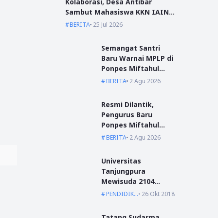
Kolaborasi, Desa Antibar
Sambut Mahasiswa KKN IAIN
Pontianak dan UM Pontianak
BERITA
25 Jul 2026
Semangat Santri
Baru Warnai MPLP di
Ponpes Miftahul
Ulum Kumpai
BERITA
2 Agu 2026
Resmi Dilantik,
Pengurus Baru
Ponpes Miftahul
Ulum Siap Emban
BERITA
2 Agu 2026
Amanah
Universitas
Tanjungpura
Mewisuda 2104
Lulusan pada
PENDIDIKAN
26 Okt 2018
Wisuda Periode I TA
2018/2019
Tatang Sudarma