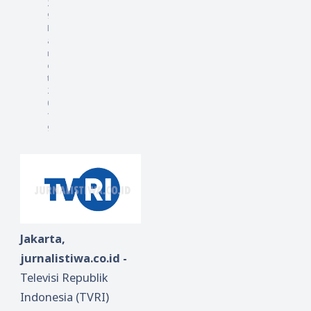
2
9
M
a
r
e
t
2
0
1
9
Jakarta,
jurnalistiwa.co.id -
Televisi Republik
Indonesia (TVRI)