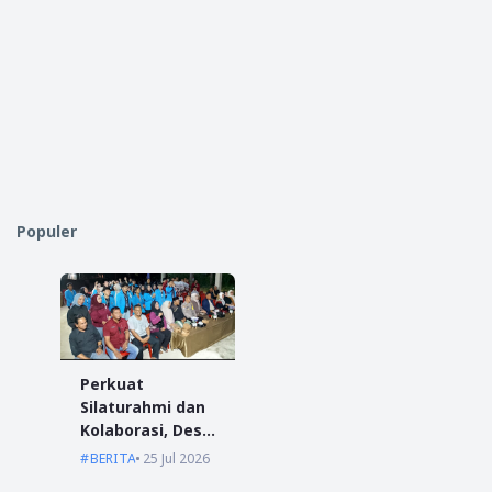
Populer
Perkuat
Silaturahmi dan
Kolaborasi, Desa
Antibar Sambut
BERITA
25 Jul 2026
Mahasiswa KKN