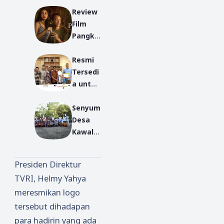
Review
Mengge
Film
tarkan
Pangku
Festival
(2025):
Masa
Resmi
Ketika
Depan
Tersedi
Komuni
2025
a untuk
kasi
Seluruh
Nonver
Senyum
Muslim
bal
Desa
Indone
menjadi
Kawal
sia;
Kalimat
Pendidi
Muslim
Paling
kan di
Calende
Panjang
Presiden Direktur
Pedesa
r App
TVRI, Helmy Yahya
an
Gaet
meresmikan logo
Staf
Khusus
tersebut dihadapan
Menteri
para hadirin yang ada