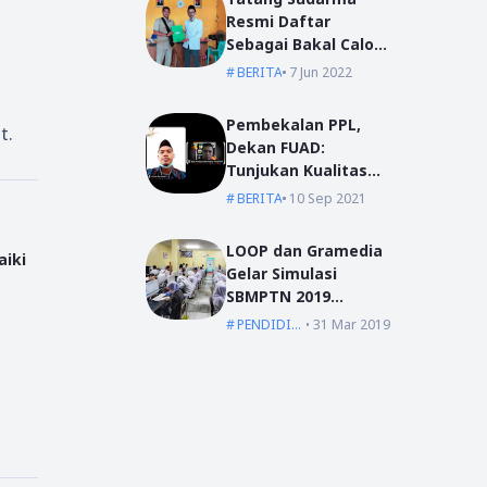
Resmi Daftar
Sebagai Bakal Calon
Kepala Desa Mas
BERITA
7 Jun 2022
Bangun
Pembekalan PPL,
t.
Dekan FUAD:
Tunjukan Kualitas
Dengan Akhlak
BERITA
10 Sep 2021
LOOP dan Gramedia
iki
Gelar Simulasi
SBMPTN 2019
Serentak Se-
PENDIDIKAN
31 Mar 2019
Indonesia