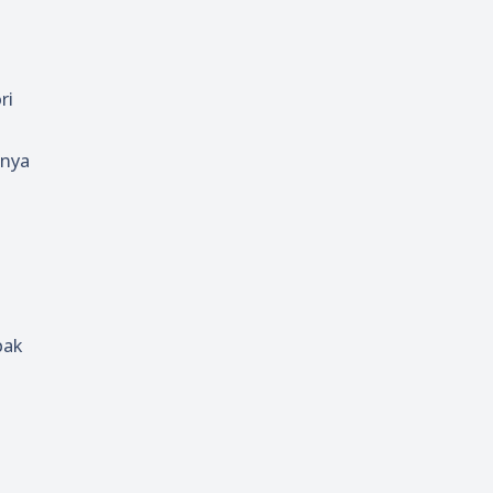
ri
 nya
pak