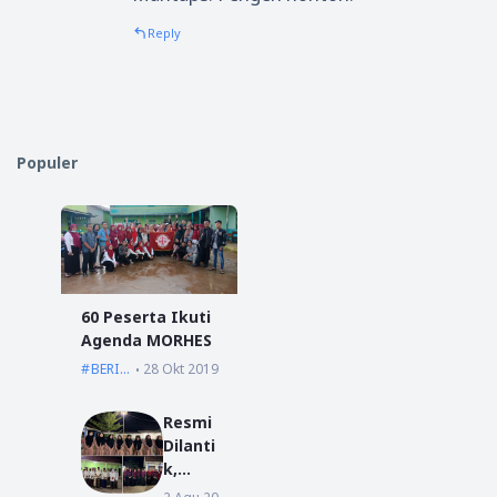
Reply
Populer
60 Peserta Ikuti
Agenda MORHES
BERITA
28 Okt 2019
Resmi
Dilanti
k,
Pengu