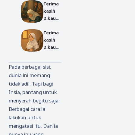
Terima
omedov
Ditemb
kasih
yang
ak
Dikau
Mencuri
Israel
Hadir -
Perhati
Terima
Cerpen
an
kasih
Ummu
Publik
Dikau
Karrom
Hadir -
ah -
Cerpen
Part
Pada berbagai sisi,
Ummu
Akhir
dunia ini memang
Karrom
tidak adil. Tapi bagi
ah -
Part 3
Insia, pantang untuk
menyerah begitu saja.
Berbagai cara ia
lakukan untuk
mengatasi itu. Dan ia
punya ibu yang