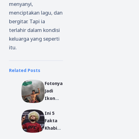
menyanyi,
menciptakan lagu, dan
bergitar. Tapi ia
terlahir dalam kondisi
keluarga yang seperti
itu.
Related Posts
Fotonya
Jadi
Ikon
Perlawa
Ini 5
nan
Fakta
Palesti
Khabib
na, Abu
Nurmag
Amr