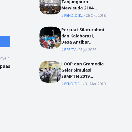
Tanjungpura
Mewisuda 2104
Lulusan pada
PENDIDIKAN
26 Okt 2018
Wisuda Periode I TA
2018/2019
Perkuat Silaturahmi
dan Kolaborasi,
Desa Antibar
Sambut Mahasiswa
BERITA
25 Jul 2026
KKN IAIN Pontianak
tnya
dan UM Pontianak
LOOP dan Gramedia
apuas
Gelar Simulasi
SBMPTN 2019
Serentak Se-
PENDIDIKAN
31 Mar 2019
Indonesia