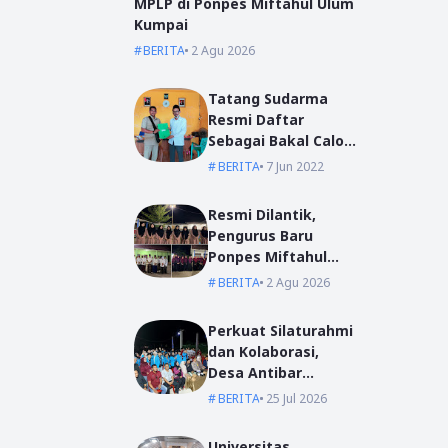
MPLP di Ponpes Miftahul Ulum
Kumpai
BERITA
2 Agu 2026
Tatang Sudarma
Resmi Daftar
Sebagai Bakal Calon
Kepala Desa Mas
BERITA
7 Jun 2022
Bangun
Resmi Dilantik,
Pengurus Baru
Ponpes Miftahul
Ulum Siap Emban
BERITA
2 Agu 2026
Amanah
Perkuat Silaturahmi
dan Kolaborasi,
Desa Antibar
Sambut Mahasiswa
BERITA
25 Jul 2026
KKN IAIN Pontianak
dan UM Pontianak
Universitas