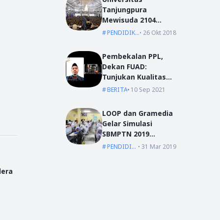
Tanjungpura
Mewisuda 2104
Lulusan pada
PENDIDIKAN
26 Okt 2018
Wisuda Periode I TA
2018/2019
Pembekalan PPL,
Dekan FUAD:
Tunjukan Kualitas
Dengan Akhlak
BERITA
10 Sep 2021
LOOP dan Gramedia
Gelar Simulasi
SBMPTN 2019
Serentak Se-
PENDIDIKAN
31 Mar 2019
Indonesia
dera