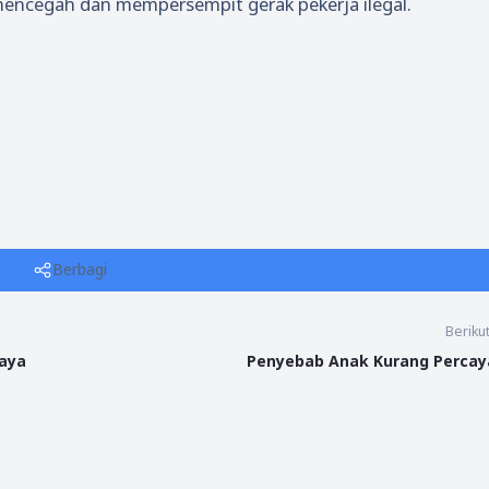
encegah dan mempersempit gerak pekerja ilegal.
Berbagi
Beriku
Gaya
Penyebab Anak Kurang Percaya