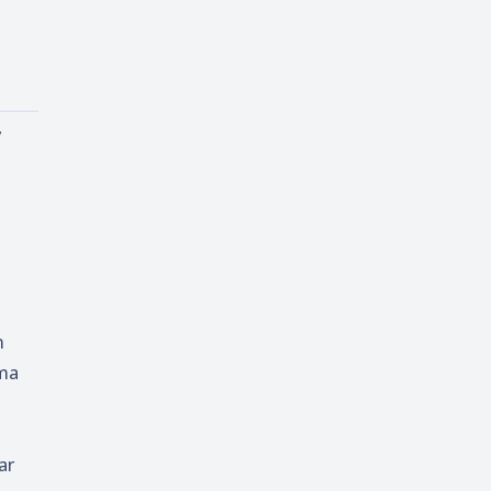
,
n
ama
ar