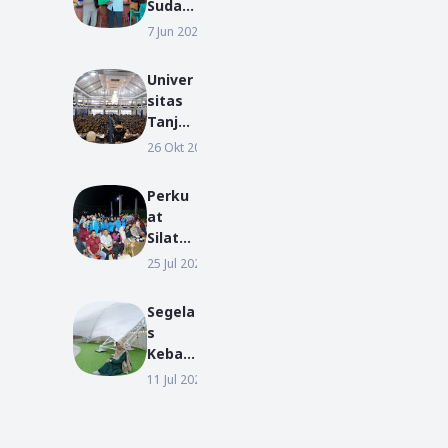
ai
Sudar
Miftah
ma
7 Jun 2022
BERITA
ul
Resmi
Ulum
Daftar
Siap
Univer
Sebag
Emban
sitas
ai
Aman
Tanjun
Bakal
ah
gpura
26 Okt 2018
PENDIDIKAN
Calon
Mewis
Kepala
uda
Desa
Perku
2104
Mas
at
Lulusa
Bangu
Silatur
n pada
n
ahmi
25 Jul 2026
BERITA
Wisud
dan
a
Kolabo
Period
Segela
rasi,
e I TA
s
Desa
2018/2
Kebaik
Antiba
019
an I
11 Jul 2020
PUISI
r
Puisi
Sambu
Besse
t
Sulfian
Mahas